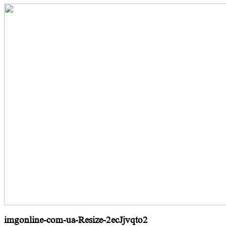
imgonline-com-ua-Resize-2ecJjvqto2