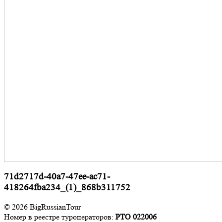
71d2717d-40a7-47ee-ac71-
418264fba234_(1)_868b311752
© 2026 BigRussianTour
Номер в реестре туроператоров:
РТО 022006